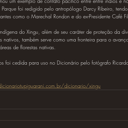
nou um exemplo de contato pacífico entre entre índios e nã
 Parque foi redigido pelo antropólogo Darcy Ribeiro, tend
tantes como o Marechal Rondon e do ex-Presidente Café Fi
ndígena do Xingu, além de seu caráter de proteção da div
vos nativos, também serve como uma fronteira para o avanç
eas de florestas nativas.
os foi cedida para uso no Dicionário pelo fotógrafo Ricardo
cionariotupiguarani.com.br/dicionario/xingu