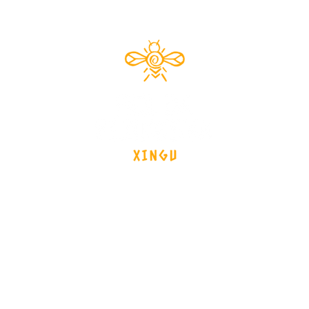
Documentário 2024
brasil - Mato Grosso - Xingu
os
Data de lançamento
Equipe
Notícias
Ent