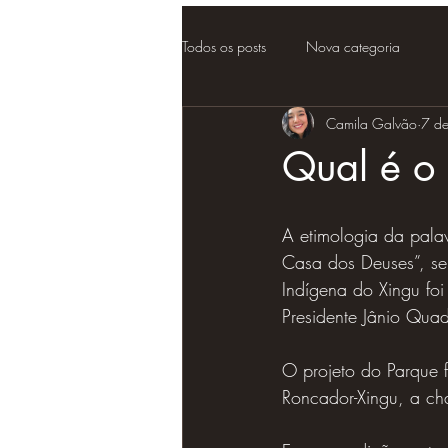
Todos os posts
Nova categoria
Camila Galvão
7 de
Qual é o 
A etimologia da palav
Casa dos Deuses”, se
Indígena do Xingu foi
Presidente Jânio Quad
O projeto do Parque f
Roncador-Xingu, a c