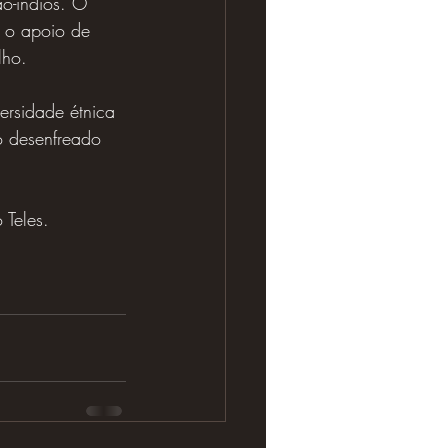
o-índios. O 
o o apoio de 
lho.
ersidade étnica 
o desenfreado 
 Teles.