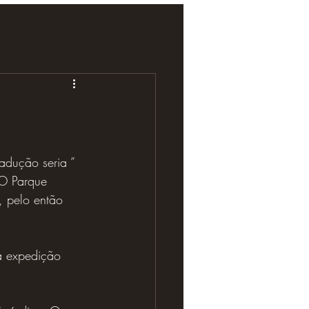
adução seria ” 
 O Parque 
, pelo então 
da expedição 