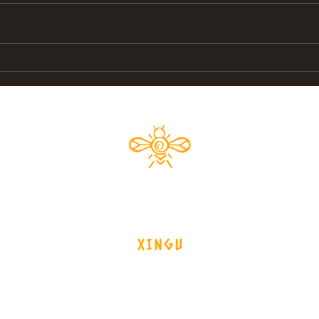
Olhares sobre o Xingu
Sino
da Fl