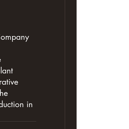
 Company 
e 
lant 
ative 
the 
duction in 