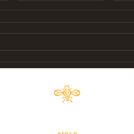
Olhares sobre o Xingu
Sino
da Fl