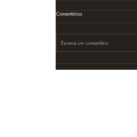
Comentários
Escreva um comentário
Documentário “Mel da
Floresta – Xingu” iniciará as
gravações em maio, equipe
conta sobre o andamento