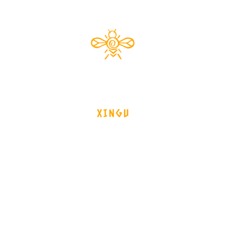
Documentário 2024
brasil - Mato Grosso - Xingu
os
Data de lançamento
Equipe
Notícias
Ent