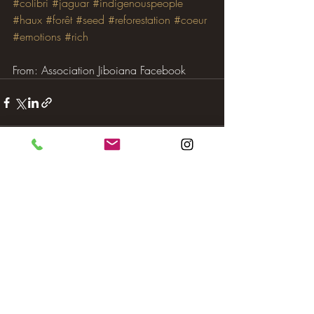
#colibri
#jaguar
#indigenouspeople
#haux
#forêt
#seed
#reforestation
#coeur
#emotions
#rich
From: Association Jiboiana Facebook 
Posts récents
Voir tout