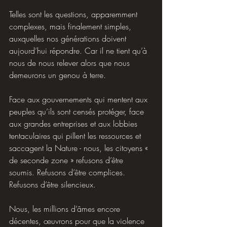
Telles sont les questions, apparemment 
complexes, mais finalement simples, 
auxquelles nos générations doivent 
aujourd’hui répondre. Car il ne tient qu’à 
nous de nous relever alors que nous 
demeurons un genou à terre.
Face aux gouvernements qui mentent aux 
peuples qu’ils sont censés protéger, face 
aux grandes entreprises et aux lobbies 
tentaculaires qui pillent les ressources et 
saccagent la Nature - nous, les citoyens « 
de seconde zone » refusons d’être 
soumis. Refusons d’être complices. 
Refusons d’être silencieux.
Nous, les millions d’âmes encore 
décentes, œuvrons pour que la violence 