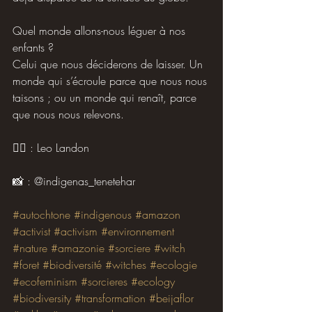
Quel monde allons-nous léguer à nos 
enfants ?
Celui que nous déciderons de laisser. Un 
monde qui s’écroule parce que nous nous 
taisons ; ou un monde qui renaît, parce 
que nous nous relevons.
✍🏼 : Leo Landon
📸 : @indigenas_tenetehar 
#autochtone
#indigenous
#amazon
#activist
#activism
#environnement
#nature
#amazonie
#sorciere
#witch
#foret
#biodiversité
#witches
#ecologie
#ecofeminism
#sorcieres
#ecology
#biodiversity
#transformation
#beijaflor