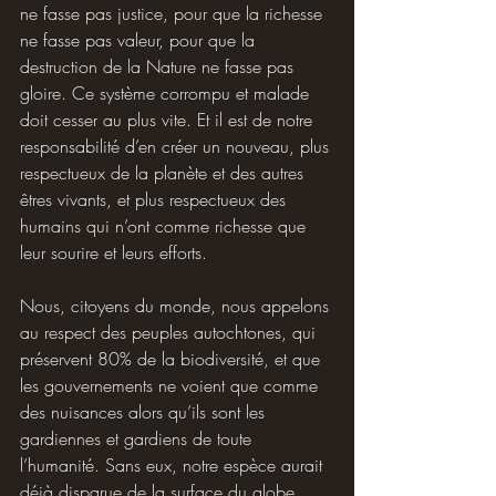
ne fasse pas justice, pour que la richesse 
ne fasse pas valeur, pour que la 
destruction de la Nature ne fasse pas 
gloire. Ce système corrompu et malade 
doit cesser au plus vite. Et il est de notre 
responsabilité d’en créer un nouveau, plus 
respectueux de la planète et des autres 
êtres vivants, et plus respectueux des 
humains qui n’ont comme richesse que 
leur sourire et leurs efforts.
Nous, citoyens du monde, nous appelons 
au respect des peuples autochtones, qui 
préservent 80% de la biodiversité, et que 
les gouvernements ne voient que comme 
des nuisances alors qu’ils sont les 
gardiennes et gardiens de toute 
l’humanité. Sans eux, notre espèce aurait 
déjà disparue de la surface du globe.