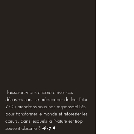
 Laisserons-nous encore arriver ces 
désastres sans se préoccuper de leur futur 
? Ou prendrons-nous nos responsabilités 
pour transformer le monde et reforester les 
cœurs, dans lesquels la Nature est trop 
souvent absente ? 🌱🌿🌲